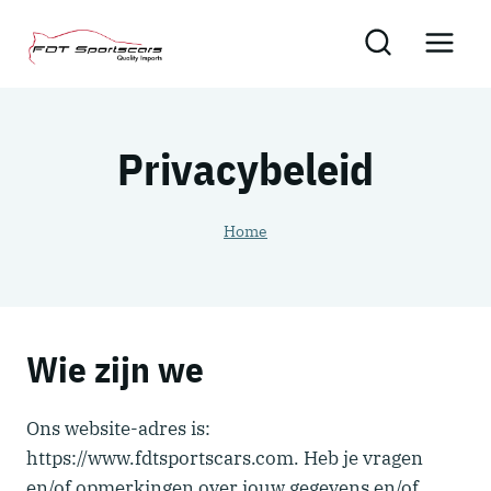
Skip
to
content
Privacybeleid
Home
Wie zijn we
Ons website-adres is:
https://www.fdtsportscars.com. Heb je vragen
en/of opmerkingen over jouw gegevens en/of